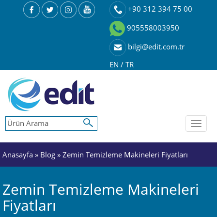
+90 312 394 75 00
905558003950
bilgi@edit.com.tr
EN
/
TR
Toggl
naviga
Anasayfa
»
Blog
» Zemin Temizleme Makineleri Fiyatları
Zemin Temizleme Makineleri
Fiyatları