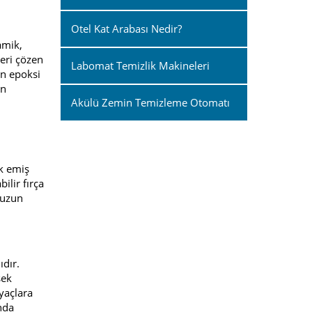
Otel Kat Arabası Nedir?
amik,
eri çözen
Labomat Temizlik Makineleri
an epoksi
un
Akülü Zemin Temizleme Otomatı
ek emiş
lir fırça
 uzun
dır.
sek
iyaçlara
nda