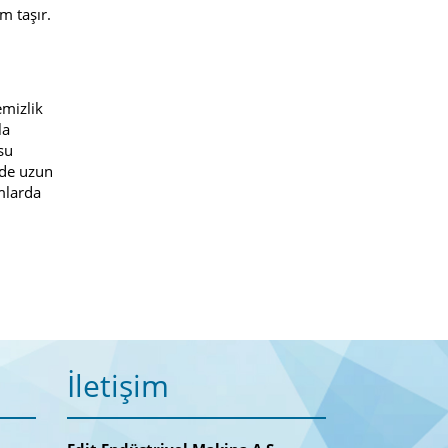
m taşır.
emizlik
la
su
rde uzun
amlarda
İletişim