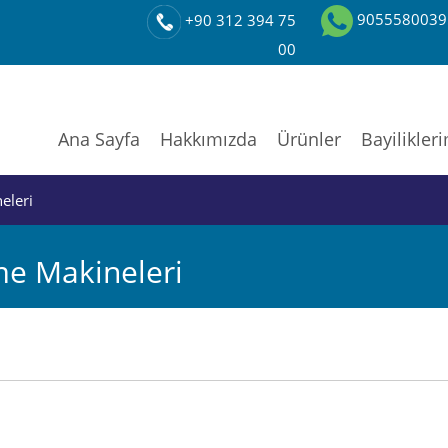
9055580039
+90 312 394 75
00
Ana Sayfa
Hakkımızda
Ürünler
Bayilikler
eleri
e Makineleri