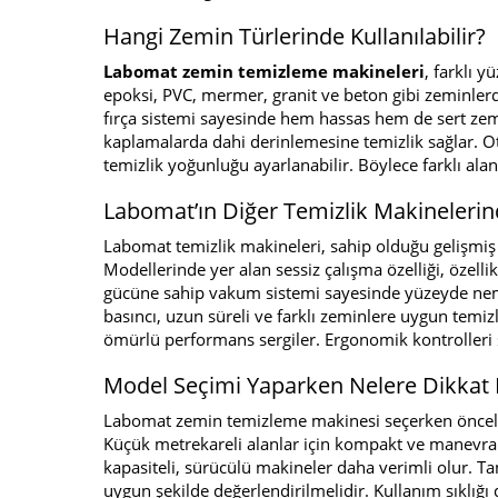
Hangi Zemin Türlerinde Kullanılabilir?
Labomat zemin temizleme makineleri
, farklı y
epoksi, PVC, mermer, granit ve beton gibi zeminler
fırça sistemi sayesinde hem hassas hem de sert zemin
kaplamalarda dahi derinlemesine temizlik sağlar. O
temizlik yoğunluğu ayarlanabilir. Böylece farklı ala
Labomat’ın Diğer Temizlik Makinelerin
Labomat temizlik makineleri, sahip olduğu gelişmiş t
Modellerinde yer alan sessiz çalışma özelliği, özell
gücüne sahip vakum sistemi sayesinde yüzeyde nem b
basıncı, uzun süreli ve farklı zeminlere uygun temi
ömürlü performans sergiler. Ergonomik kontrolleri 
Model Seçimi Yaparken Nelere Dikkat 
Labomat zemin temizleme makinesi seçerken öncelik
Küçük metrekareli alanlar için kompakt ve manevra k
kapasiteli, sürücülü makineler daha verimli olur. Tank
uygun şekilde değerlendirilmelidir. Kullanım sıklı