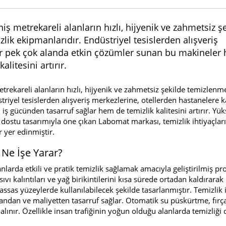
 metrekareli alanların hızlı, hijyenik ve zahmetsiz ş
ik ekipmanlarıdır. Endüstriyel tesislerden alışveriş
ar pek çok alanda etkin çözümler sunan bu makineler 
litesini artırır.
etrekareli alanların hızlı, hijyenik ve zahmetsiz şekilde temizlenm
triyel tesislerden alışveriş merkezlerine, otellerden hastanelere 
 gücünden tasarruf sağlar hem de temizlik kalitesini artırır. Yü
ı dostu tasarımıyla öne çıkan Labomat markası, temizlik ihtiyaçları
 yer edinmiştir.
Ne İşe Yarar?
anlarda etkili ve pratik temizlik sağlamak amacıyla geliştirilmiş p
sıvı kalıntıları ve yağ birikintilerini kısa sürede ortadan kaldırarak
sas yüzeylerde kullanılabilecek şekilde tasarlanmıştır. Temizlik 
amandan ve maliyetten tasarruf sağlar. Otomatik su püskürtme, fır
lınır. Özellikle insan trafiğinin yoğun olduğu alanlarda temizliği 