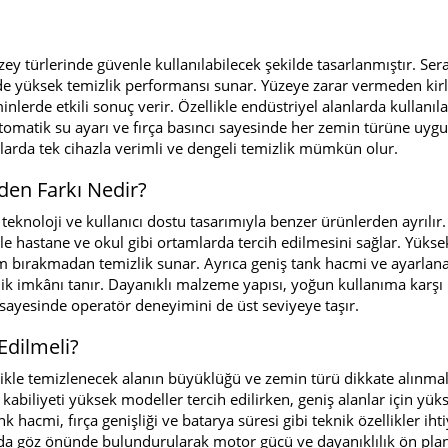
üzey türlerinde güvenle kullanılabilecek şekilde tasarlanmıştır. Ser
de yüksek temizlik performansı sunar. Yüzeye zarar vermeden kirl
lerde etkili sonuç verir. Özellikle endüstriyel alanlarda kullanıl
tomatik su ayarı ve fırça basıncı sayesinde her zemin türüne uyg
nlarda tek cihazla verimli ve dengeli temizlik mümkün olur.
den Farkı Nedir?
eknoloji ve kullanıcı dostu tasarımıyla benzer ürünlerden ayrılır.
ikle hastane ve okul gibi ortamlarda tercih edilmesini sağlar. Yüks
ırakmadan temizlik sunar. Ayrıca geniş tank hacmi ve ayarlanabi
zlik imkânı tanır. Dayanıklı malzeme yapısı, yoğun kullanıma karşı
sayesinde operatör deneyimini de üst seviyeye taşır.
Edilmeli?
le temizlenecek alanın büyüklüğü ve zemin türü dikkate alınmalı
abiliyeti yüksek modeller tercih edilirken, geniş alanlar için yük
 hacmi, fırça genişliği ve batarya süresi gibi teknik özellikler iht
ğı da göz önünde bulundurularak motor gücü ve dayanıklılık ön pla