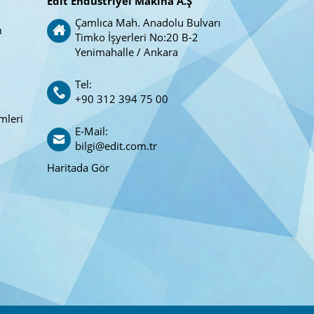
Edit Endüstriyel Makina A.Ş
Çamlıca Mah. Anadolu Bulvarı
ı
Timko İşyerleri No:20 B-2
Yenimahalle / Ankara
Tel:
+90 312 394 75 00
mleri
E-Mail:
bilgi@edit.com.tr
Haritada Gör