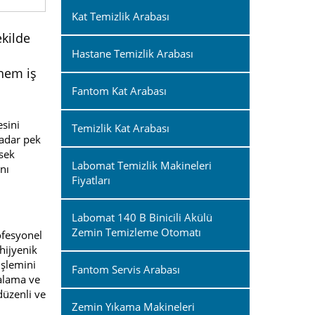
Kat Temizlik Arabası
ekilde
Hastane Temizlik Arabası
hem iş
Fantom Kat Arabası
esini
Temizlik Kat Arabası
kadar pek
ksek
Labomat Temizlik Makineleri
nı
Fiyatları
Labomat 140 B Binicili Akülü
Zemin Temizleme Otomatı
rofesyonel
 hijyenik
işlemini
Fantom Servis Arabası
çalama ve
düzenli ve
Zemin Yıkama Makineleri