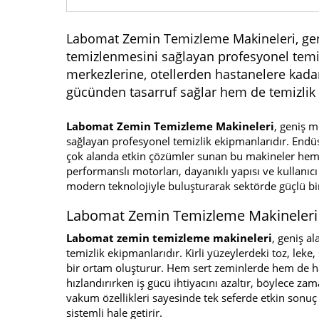
Labomat Zemin Temizleme Makineleri, geniş
temizlenmesini sağlayan profesyonel temizl
merkezlerine, otellerden hastanelere kad
gücünden tasarruf sağlar hem de temizlik ka
Labomat Zemin Temizleme Makineleri
, geniş m
sağlayan profesyonel temizlik ekipmanlarıdır. Endüs
çok alanda etkin çözümler sunan bu makineler hem iş
performanslı motorları, dayanıklı yapısı ve kullanıc
modern teknolojiyle buluşturarak sektörde güçlü bir
Labomat Zemin Temizleme Makineleri 
Labomat zemin temizleme makineleri
, geniş al
temizlik ekipmanlarıdır. Kirli yüzeylerdeki toz, leke, 
bir ortam oluşturur. Hem sert zeminlerde hem de has
hızlandırırken iş gücü ihtiyacını azaltır, böylece z
vakum özellikleri sayesinde tek seferde etkin sonuç a
sistemli hale getirir.