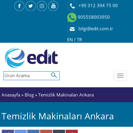
+90 312 394 75 00
905558003950
bilgi@edit.com.tr
EN
/
TR
Toggl
naviga
Anasayfa
»
Blog
» Temizlik Makinaları Ankara
Temizlik Makinaları Ankara