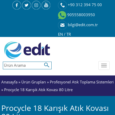
+90 312 394 75 00
905558003950
bilgi@edit.com.tr
EN
/
TR
Toggl
naviga
Anasayfa
»
Ürün Grupları
»
Profesyonel Atık Toplama Sistemleri
» Procycle 18 Karışık Atık Kovası 80 Litre
Procycle 18 Karışık Atık Kovası