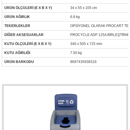
ÜRÜN ÖLÇÜLERİ (E X B X Y)
34 x 55 x 105 cm
ÜRÜN AĞIRLIK
6.8 kg
TEKERLEKLER
OPSİYONEL OLARAK PROCART TEK
DİĞER AKSESUARLAR
PROCYCLE ADP 125A BİRLEŞTİRM
KUTU ÖLÇÜLERİ (E X B X Y)
340 x 505 x 725 mm
KUTU AĞIRLIĞI
7.50 kg
ÜRÜN BARKODU
8697435938316