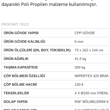
dayanıklı Poli Propilen malzeme kullanılmıştır.
PROCART 74122
ÜRÜN GÖVDE YAPISI
CPP GÖVDE
ÜRÜN GÖVDE KALINLIĞI
6 mm
ÜRÜN ÖLÇÜLERİ (EN, BOY, YÜKSEKLİK)
73 x 162 x 144 cm
ÜRÜN AĞIRLIK
41,5 kg
TAŞIMA KAPASİTESİ
300 kg
ÇÖP BÖLMESİ ÖZELLİĞİ
IMPERTEX 420 BRAN
ÇÖP BÖLME HACMİ
120 lt
TEKERLEKLER
4 X Ø150 mm FRENLİ
DOLAP YAPISI
RAF BÖLMELERİNİ KA