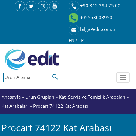
+90 312 394 75 00
905558003950
bilgi@edit.com.tr
EN
/
TR
Toggl
naviga
Anasayfa
»
Ürün Grupları
»
Kat, Servis ve Temizlik Arabaları
»
Kat Arabaları
» Procart 74122 Kat Arabası
Procart 74122 Kat Arabası