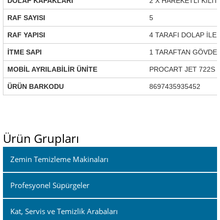
DOLAP KAPAKLARI
2 X HAREKETLİ KİLİT
RAF SAYISI
5
RAF YAPISI
4 TARAFI DOLAP İLE 
İTME SAPI
1 TARAFTAN GÖVDEYE
MOBİL AYRILABİLİR ÜNİTE
PROCART JET 722S
ÜRÜN BARKODU
8697435935452
Ürün Grupları
Zemin Temizleme Makinaları
Profesyonel Süpürgeler
Kat, Servis ve Temizlik Arabaları