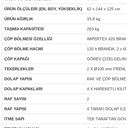
ÜRÜN ÖLÇÜLERİ (EN, BOY, YÜKSEKLİK)
62 x 144 x 125 cm
ÜRÜN AĞIRLIK
33,8 kg
TAŞIMA KAPASİTESİ
263 kg
ÇÖP BÖLMESİ ÖZELLİĞİ
IMPERTEX 420 BRAN
ÇÖP BÖLME HACMİ
120 lt BRANDA, 2 x 6
ÇÖP KAPAĞI
GÖREV ÇİZELGELİKLİ
TEKERLEKLER
2 X Ø100 mm FRENLİ
DOLAP YAPISI
RAF VE ÇÖP BÖLMESİ
DOLAP KAPAKLARI
4 X HAREKETLİ KİLİT
RAF SAYISI
2
RAF YAPISI
4 TARAFI DOLAP İLE 
İTME SAPI
TEK TARAFTAN GÖVD