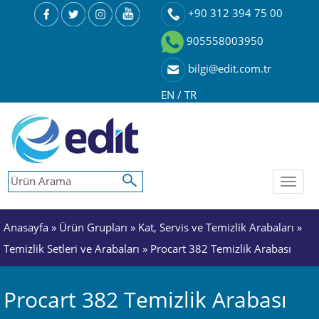
+90 312 394 75 00
905558003950
bilgi@edit.com.tr
EN
/
TR
Toggl
naviga
Anasayfa
»
Ürün Grupları
»
Kat, Servis ve Temizlik Arabaları
»
Temizlik Setleri ve Arabaları
» Procart 382 Temizlik Arabası
Procart 382 Temizlik Arabası