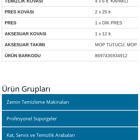
TEMİZLİK KOVASI
4 x 6 lt. KAPAKLI
PRES KOVASI
2 x 25 lt
PRES
1 x DİK PRES
AKSESUAR KOVASI
1 x 12 lt
AKSESUAR TAKIMI
MOP TUTUCU, MOP AL
ÜRÜN BARKODU
8697435934912
Ürün Grupları
Zemin Temizleme Makinaları
Profesyonel Süpürgeler
Kat, Servis ve Temizlik Arabaları