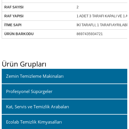
RAF SAYISI
2
RAF YAPISI
1 ADET 3 TARAFI KAPALI VE 1 
İTME SAPI
İKİ TARAFLI, 1 TARAFI AYRILABİ
ÜRÜN BARKODU
8697435934721
Ürün Grupları
Zemin Temizleme Makinaları
Profesyonel Süpürgeler
Kat, Servis ve Temizlik Arabaları
Ecolab Temizlik Kimyasalları