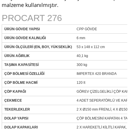
malzeme kullanılmıştır.
PROCART 276
ÜRÜN GÖVDE YAPISI
CPP GÖVDE
ÜRÜN GÖVDE KALINLIĞI
6 mm
ÜRÜN ÖLÇÜLERİ (EN, BOY, YÜKSEKLİK)
53 x 148 x 112 cm
ÜRÜN AĞIRLIK
40,1 kg
TAŞIMA KAPASİTESİ
300 kg
ÇÖP BÖLMESİ ÖZELLİĞİ
IMPERTEX 420 BRANDA
ÇÖP BÖLME HACMİ
120 lt
ÇÖP KAPAĞI
GÖREV ÇİZELGELİKLİ ÇÖP KAPA
ÇEKMECE
4 ADET SEPERATÖRLÜ VE KAP
TEKERLEKLER
2 X Ø150 mm FRENLİ, 4 X Ø15
DOLAP YAPISI
ÇÖP BÖLMESİNİ KAPATAN 4 TAR
DOLAP KAPAKLARI
2 X HAREKETLİ KİLİTLİ KAPAK, 