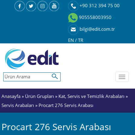
+90 312 394 75 00
905558003950
bilgi@edit.com.tr
EN
/
TR
Toggl
naviga
Anasayfa
»
Ürün Grupları
»
Kat, Servis ve Temizlik Arabaları
»
Servis Arabaları
» Procart 276 Servis Arabası
Procart 276 Servis Arabası