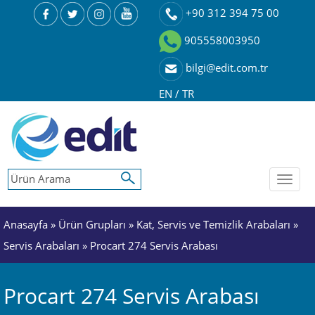
+90 312 394 75 00
905558003950
bilgi@edit.com.tr
EN
/
TR
Toggl
naviga
Anasayfa
»
Ürün Grupları
»
Kat, Servis ve Temizlik Arabaları
»
Servis Arabaları
» Procart 274 Servis Arabası
Procart 274 Servis Arabası