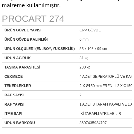
malzeme kullanılmıştır.
PROCART 274
ÜRÜN GÖVDE YAPISI
CPP GÖVDE
ÜRÜN GÖVDE KALINLIĞI
6 mm
ÜRÜN ÖLÇÜLERİ (EN, BOY, YÜKSEKLİK)
53 x 108 x 99 cm
ÜRÜN AĞIRLIK
31 kg
TAŞIMA KAPASİTESİ
200 kg
ÇEKMECE
4 ADET SEPERATÖRLÜ VE KAP
TEKERLEKLER
2 X Ø150 mm FRENLİ, 2 X Ø15
RAF SAYISI
2
RAF YAPISI
1 ADET 3 TARAFI KAPALI VE 1 
İTME SAPI
İKİ TARAFLI AYRILABİLİR
ÜRÜN BARKODU
8697435934707