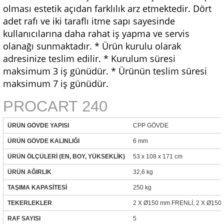
olması estetik açıdan farklılık arz etmektedir. Dört
adet rafı ve iki taraflı itme sapı sayesinde
kullanıcılarına daha rahat iş yapma ve servis
olanağı sunmaktadır. * Ürün kurulu olarak
adresinize teslim edilir. * Kurulum süresi
maksimum 3 iş günüdür. * Ürünün teslim süresi
maksimum 7 iş günüdür.
PROCART 240
ÜRÜN GÖVDE YAPISI
CPP GÖVDE
ÜRÜN GÖVDE KALINLIĞI
6 mm
ÜRÜN ÖLÇÜLERİ (EN, BOY, YÜKSEKLİK)
53 x 108 x 171 cm
ÜRÜN AĞIRLIK
32,6 kg
TAŞIMA KAPASİTESİ
250 kg
TEKERLEKLER
2 X Ø150 mm FRENLİ, 2 X Ø15
RAF SAYISI
5