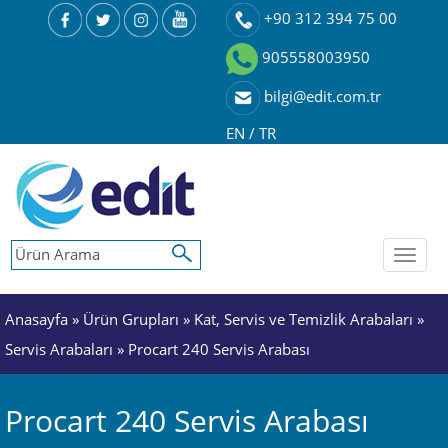
+90 312 394 75 00
905558003950
bilgi@edit.com.tr
EN
/
TR
Toggl
naviga
Anasayfa
»
Ürün Grupları
»
Kat, Servis ve Temizlik Arabaları
»
Servis Arabaları
» Procart 240 Servis Arabası
Procart 240 Servis Arabası