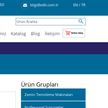
50
EN
/
TR
bilgi@edit.com.tr
imiz
Katalog
Blog
İletişim
Ürün Grupları
Zemin Temizleme Makinaları
Profesyonel Süpürgeler