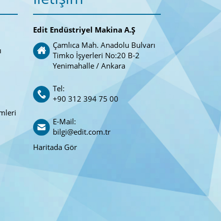
Edit Endüstriyel Makina A.Ş
Çamlıca Mah. Anadolu Bulvarı
ı
Timko İşyerleri No:20 B-2
Yenimahalle / Ankara
Tel:
+90 312 394 75 00
mleri
E-Mail:
bilgi@edit.com.tr
Haritada Gör