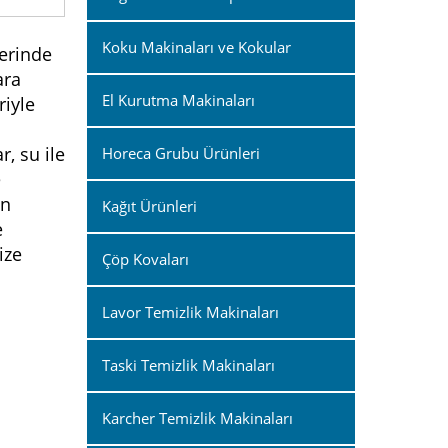
Koku Makinaları ve Kokular
lerinde
ara
El Kurutma Makinaları
riyle
, su ile
Horeca Grubu Ürünleri
e
ın
Kağıt Ürünleri
e
ize
Çöp Kovaları
Lavor Temizlik Makinaları
Taski Temizlik Makinaları
Karcher Temizlik Makinaları