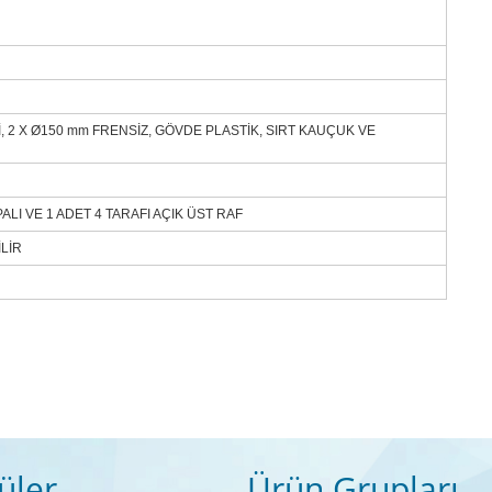
, 2 X Ø150 mm FRENSİZ, GÖVDE PLASTİK, SIRT KAUÇUK VE
PALI VE 1 ADET 4 TARAFI AÇIK ÜST RAF
İLİR
üler
Ürün Grupları