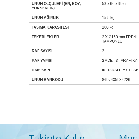
ÜRÜN ÖLÇÜLERİ (EN, BOY,
53 x 66 x 99 cm
YÜKSEKLİK)
ÜRÜN AĞIRLIK
15,5 kg
TAŞIMA KAPASİTESİ
200 kg
TEKERLEKLER
2 X Ø150 mm FRENLİ
TAMPONLU
RAF SAYISI
3
RAF YAPISI
2 ADET 3 TARAFI KA
İTME SAPI
İKİ TARAFLI AYRILAB
ÜRÜN BARKODU
8697435934226
Takipte Kalın
Men