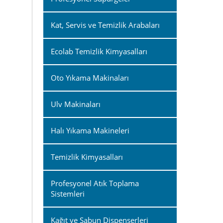
Kat, Servis ve Temizlik Arabaları
Ecolab Temizlik Kimyasalları
Oto Yıkama Makinaları
Ulv Makinaları
Halı Yıkama Makineleri
Temizlik Kimyasalları
Profesyonel Atık Toplama
Sistemleri
Kağıt ve Sabun Dispenserleri