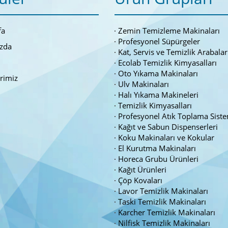
fa
Zemin Temizleme Makinaları
Profesyonel Süpürgeler
zda
Kat, Servis ve Temizlik Arabalar
Ecolab Temizlik Kimyasalları
Oto Yıkama Makinaları
erimiz
Ulv Makinaları
Halı Yıkama Makineleri
Temizlik Kimyasalları
Profesyonel Atık Toplama Siste
Kağıt ve Sabun Dispenserleri
Koku Makinaları ve Kokular
El Kurutma Makinaları
Horeca Grubu Ürünleri
Kağıt Ürünleri
Çöp Kovaları
Lavor Temizlik Makinaları
Taski Temizlik Makinaları
Karcher Temizlik Makinaları
Nilfisk Temizlik Makinaları