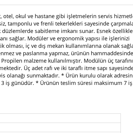
 otel, okul ve hastane gibi işletmelerin servis hizmet
siz, tamponlu ve frenli tekerlekleri sayesinde çarpmal
ğik düzlemlerde sabitleme imkanı sunar. Esnek özellikle
kanı sağlar. Modüler ve ergonomik yapısı ile işlerinizi
ik olması, iç ve dış mekan kullanımlarına olanak sağlar
etkilenmez ve paslanma yapmaz, ürünün hammaddesind
i Propilen malzeme kullanılmıştır. Modülün üç tarafın
tmektedir. Üç adet rafı ve iki taraflı itme sapı sayesind
vis olanağı sunmaktadır. * Ürün kurulu olarak adresin
 3 iş günüdür. * Ürünün teslim süresi maksimum 7 iş