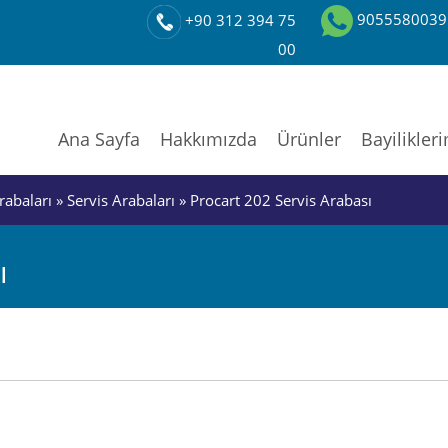
9055580039
+90 312 394 75
00
Ana Sayfa
Hakkımızda
Ürünler
Bayilikler
rabaları
»
Servis Arabaları
» Procart 202 Servis Arabası
ı