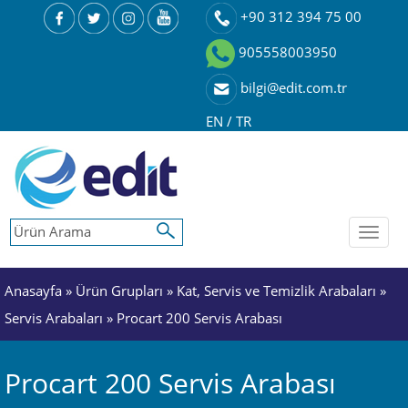
+90 312 394 75 00
905558003950
bilgi@edit.com.tr
EN
/
TR
Toggl
naviga
Anasayfa
»
Ürün Grupları
»
Kat, Servis ve Temizlik Arabaları
»
Servis Arabaları
» Procart 200 Servis Arabası
Procart 200 Servis Arabası