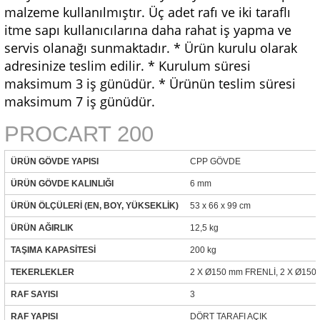
malzeme kullanılmıştır. Üç adet rafı ve iki taraflı
itme sapı kullanıcılarına daha rahat iş yapma ve
servis olanağı sunmaktadır. * Ürün kurulu olarak
adresinize teslim edilir. * Kurulum süresi
maksimum 3 iş günüdür. * Ürünün teslim süresi
maksimum 7 iş günüdür.
PROCART 200
ÜRÜN GÖVDE YAPISI
CPP GÖVDE
ÜRÜN GÖVDE KALINLIĞI
6 mm
ÜRÜN ÖLÇÜLERİ (EN, BOY, YÜKSEKLİK)
53 x 66 x 99 cm
ÜRÜN AĞIRLIK
12,5 kg
TAŞIMA KAPASİTESİ
200 kg
TEKERLEKLER
2 X Ø150 mm FRENLİ, 2 X Ø15
RAF SAYISI
3
RAF YAPISI
DÖRT TARAFI AÇIK