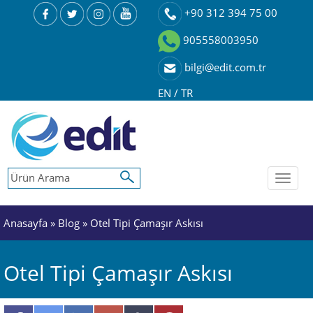
+90 312 394 75 00
905558003950
bilgi@edit.com.tr
EN
/
TR
Toggl
naviga
Anasayfa
»
Blog
» Otel Tipi Çamaşır Askısı
Otel Tipi Çamaşır Askısı