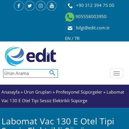
+90 312 394 75 00
905558003950
bilgi@edit.com.tr
EN
/
TR
Toggl
naviga
Anasayfa
»
Ürün Grupları
»
Profesyonel Süpürgeler
» Labomat
Vac 130 E Otel Tipi Sessiz Elektrikli Süpürge
Labomat Vac 130 E Otel Tipi