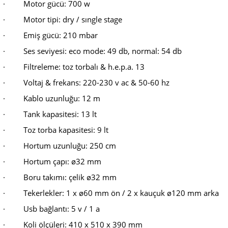
·
Motor gücü: 700 w
·
Motor tipi: dry / sıngle stage
·
Emiş gücü: 210 mbar
·
Ses seviyesi: eco mode: 49 db, normal: 54 db
·
Filtreleme: toz torbalı & h.e.p.a. 13
·
Voltaj & frekans: 220-230 v ac & 50-60 hz
·
Kablo uzunluğu: 12 m
·
Tank kapasitesi: 13 lt
·
Toz torba kapasitesi: 9 lt
·
Hortum uzunluğu: 250 cm
·
Hortum çapı: ø32 mm
·
Boru takımı: çelik ø32 mm
·
Tekerlekler: 1 x ø60 mm ön / 2 x kauçuk ø120 mm arka
·
Usb bağlantı: 5 v / 1 a
·
Koli ölçüleri: 410 x 510 x 390 mm