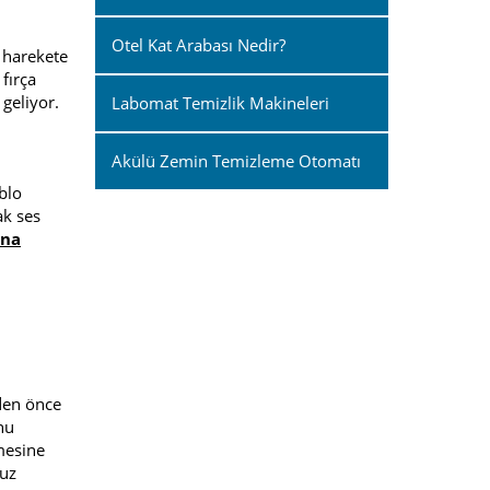
Otel Kat Arabası Nedir?
n harekete
fırça
geliyor.
Labomat Temizlik Makineleri
Akülü Zemin Temizleme Otomatı
blo
ak ses
ina
den önce
nu
mesine
muz