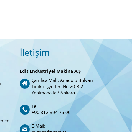
İletişim
Edit Endüstriyel Makina A.Ş
Çamlıca Mah. Anadolu Bulvarı
ı
Timko İşyerleri No:20 B-2
Yenimahalle / Ankara
Tel:
+90 312 394 75 00
mleri
E-Mail: