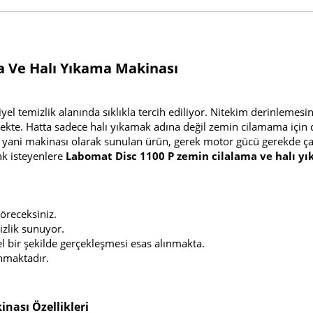
a Ve Halı Yıkama Makinası
yel temizlik alanında sıklıkla tercih ediliyor. Nitekim derinlemesi
mekte. Hatta sadece halı yıkamak adına değil zemin cilamama için
i yani makinası olarak sunulan ürün, gerek motor gücü gerekde ç
ak isteyenlere
Labomat Disc 1100 P zemin cilalama ve halı y
receksiniz.
izlik sunuyor.
l bir şekilde gerçekleşmesi esas alınmakta.
nmaktadır.
nası Özellikleri