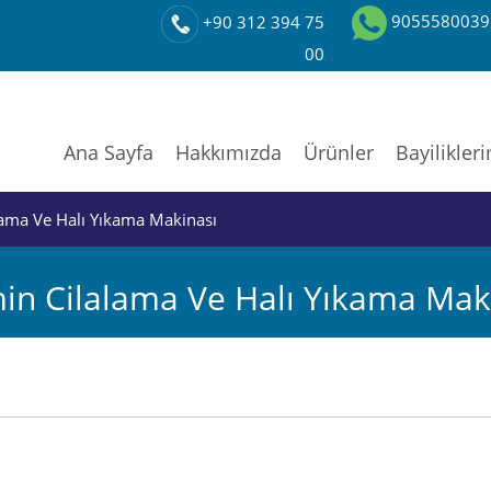
9055580039
+90 312 394 75
00
Ana Sayfa
Hakkımızda
Ürünler
Bayilikler
ama Ve Halı Yıkama Makinası
in Cilalama Ve Halı Yıkama Mak