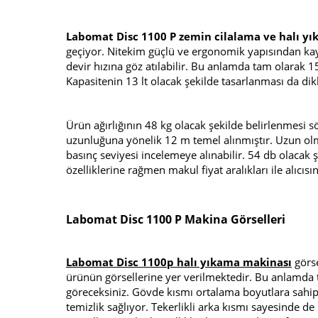
Labomat Disc 1100 P zemin cilalama ve halı y
geçiyor. Nitekim güçlü ve ergonomik yapısından kayn
devir hızına göz atılabilir. Bu anlamda tam olarak 
Kapasitenin 13 lt olacak şekilde tasarlanması da di
Ürün ağırlığının 48 kg olacak şekilde belirlenmesi 
uzunluğuna yönelik 12 m temel alınmıştır. Uzun olma
basınç seviyesi incelemeye alınabilir. 54 db olacak
özelliklerine rağmen makul fiyat aralıkları ile alıcı
Labomat Disc 1100 P Makina Görselleri
Labomat Disc 1100p halı yıkama makinası
görse
ürünün görsellerine yer verilmektedir. Bu anlamda t
göreceksiniz. Gövde kısmı ortalama boyutlara sahip
temizlik sağlıyor. Tekerlikli arka kısmı sayesind