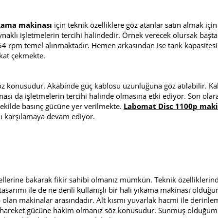
ıkama makinası
için teknik özelliklere göz atanlar satın almak içi
aklı işletmelerin tercihi halindedir. Örnek verecek olursak başta 
154 rpm temel alınmaktadır. Hemen arkasından ise tank kapasitesi 
kkat çekmekte.
söz konusudur. Akabinde güç kablosu uzunluğuna göz atılabilir. Ka
sı da işletmelerin tercihi halinde olmasına etki ediyor. Son olar
 şekilde basınç gücüne yer verilmekte.
Labomat Disc 1100p mak
sını karşılamaya devam ediyor.
llerine bakarak fikir sahibi olmanız mümkün. Teknik özelliklerin
asarımı ile de ne denli kullanışlı bir halı yıkama makinası olduğu
 olan makinalar arasındadır. Alt kısmı yuvarlak hacmi ile derinle
e de hareket gücüne hakim olmanız söz konusudur. Sunmuş olduğu