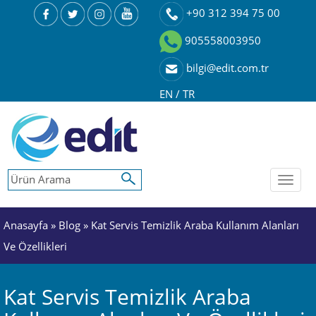
+90 312 394 75 00
905558003950
bilgi@edit.com.tr
EN
/
TR
Toggl
naviga
Anasayfa
»
Blog
» Kat Servis Temizlik Araba Kullanım Alanları
Ve Özellikleri
Kat Servis Temizlik Araba