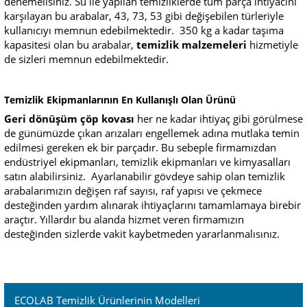
denemelisiniz. Su ile yapılan temizliklerde tüm parça ihtiyacını
karşılayan bu arabalar, 43, 73, 53 gibi değişebilen türleriyle
kullanıcıyı memnun edebilmektedir. 350 kg a kadar taşıma
kapasitesi olan bu arabalar,
temizlik malzemeleri
hizmetiyle
de sizleri memnun edebilmektedir.
Temizlik Ekipmanlarının En Kullanışlı Olan Ürünü
Geri dönüşüm çöp kovası
her ne kadar ihtiyaç gibi görülmese
de günümüzde çıkan arızaları engellemek adına mutlaka temin
edilmesi gereken ek bir parçadır. Bu sebeple firmamızdan
endüstriyel ekipmanları, temizlik ekipmanları ve kimyasalları
satın alabilirsiniz. Ayarlanabilir gövdeye sahip olan temizlik
arabalarımızın değişen raf sayısı, raf yapısı ve çekmece
desteğinden yardım alınarak ihtiyaçlarını tamamlamaya birebir
araçtır. Yıllardır bu alanda hizmet veren firmamızın
desteğinden sizlerde vakit kaybetmeden yararlanmalısınız.
ECOLAB Temizlik Ürünlerinin Modelleri