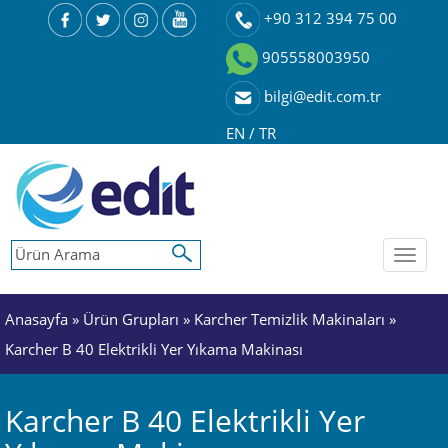
+90 312 394 75 00
905558003950
bilgi@edit.com.tr
EN
/
TR
Toggl
naviga
Anasayfa
»
Ürün Grupları
»
Karcher Temizlik Makinaları
»
Karcher B 40 Elektrikli Yer Yıkama Makinası
Karcher B 40 Elektrikli Yer