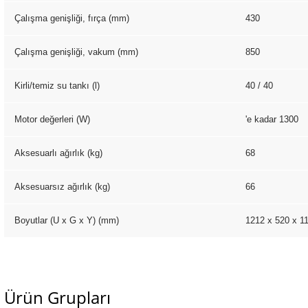
Çalışma genişliği, fırça (mm)
430
Çalışma genişliği, vakum (mm)
850
Kirli/temiz su tankı (l)
40 / 40
Motor değerleri (W)
'e kadar 1300
Aksesuarlı ağırlık (kg)
68
Aksesuarsız ağırlık (kg)
66
Boyutlar (U x G x Y) (mm)
1212 x 520 x 1
Ürün Grupları