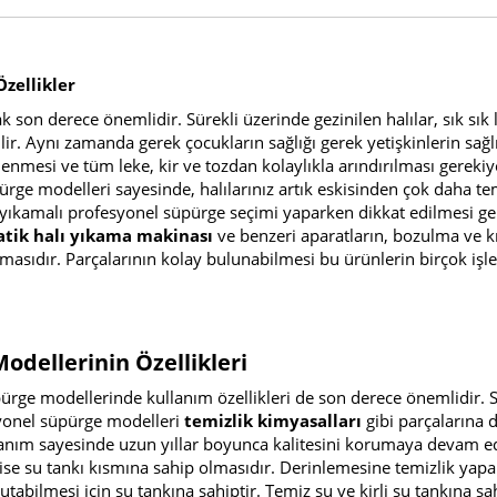
zellikler
son derece önemlidir. Sürekli üzerinde gezinilen halılar, sık sık l
ir. Aynı zamanda gerek çocukların sağlığı gerek yetişkinlerin sağl
lenmesi ve tüm leke, kir ve tozdan kolaylıkla arındırılması gerekiy
rge modelleri sayesinde, halılarınız artık eskisinden çok daha te
alı yıkamalı profesyonel süpürge seçimi yaparken dikkat edilmesi g
tik halı yıkama makinası
ve benzeri aparatların, bozulma ve k
masıdır. Parçalarının kolay bulunabilmesi bu ürünlerin birçok işl
odellerinin Özellikleri
üpürge modellerinde kullanım özellikleri de son derece önemlidir. Sı
syonel süpürge modelleri
temizlik kimyasalları
gibi parçalarına 
llanım sayesinde uzun yıllar boyunca kalitesini korumaya devam e
se su tankı kısmına sahip olmasıdır. Derinlemesine temizlik yap
yutabilmesi için su tankına sahiptir. Temiz su ve kirli su tankına sa