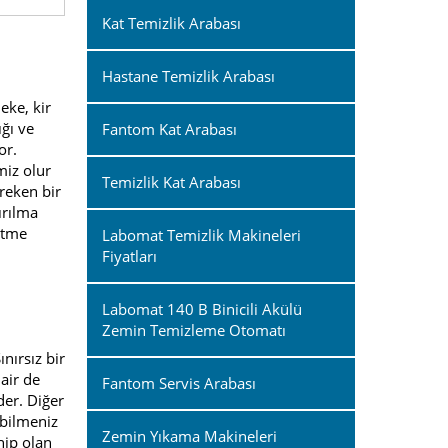
Kat Temizlik Arabası
Hastane Temizlik Arabası
eke, kir
ığı ve
Fantom Kat Arabası
or.
miz olur
Temizlik Kat Arabası
ereken bir
ırılma
etme
Labomat Temizlik Makineleri
Fiyatları
Labomat 140 B Binicili Akülü
Zemin Temizleme Otomatı
nırsız bir
dair de
Fantom Servis Arabası
der. Diğer
abilmeniz
Zemin Yıkama Makineleri
hip olan