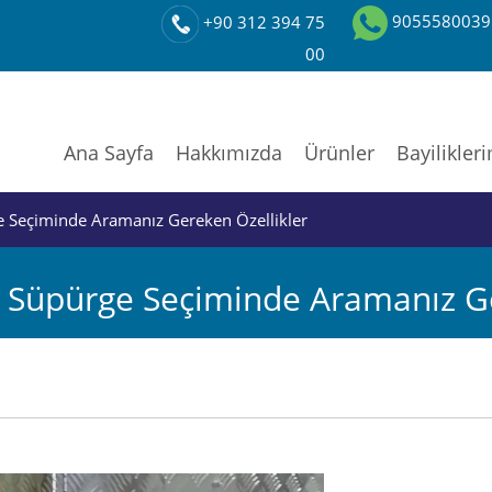
9055580039
+90 312 394 75
00
Ana Sayfa
Hakkımızda
Ürünler
Bayilikler
e Seçiminde Aramanız Gereken Özellikler
l Süpürge Seçiminde Aramanız Ge