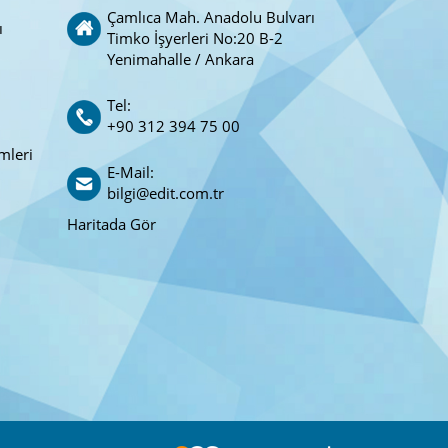
Çamlıca Mah. Anadolu Bulvarı
ı
Timko İşyerleri No:20 B-2
Yenimahalle / Ankara
Tel:
+90 312 394 75 00
mleri
E-Mail:
bilgi@edit.com.tr
Haritada Gör