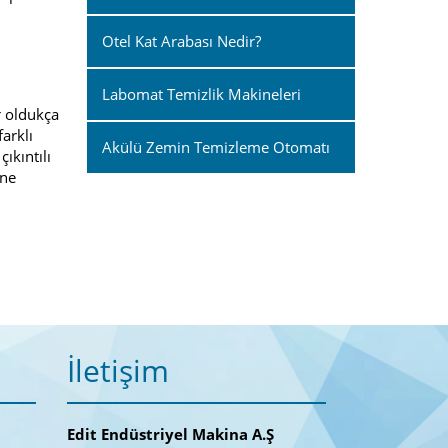
Otel Kat Arabası Nedir?
Labomat Temizlik Makineleri
r oldukça
arklı
Akülü Zemin Temizleme Otomatı
ıkıntılı
ine
İletişim
Edit Endüstriyel Makina A.Ş