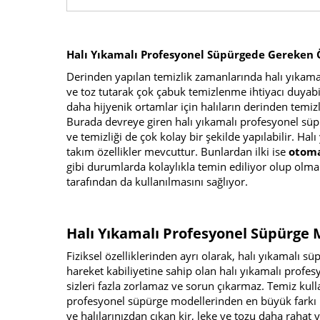
Halı Yıkamalı Profesyonel Süpürgede Gereken Ö
Derinden yapılan temizlik zamanlarında halı yıkamak 
ve toz tutarak çok çabuk temizlenme ihtiyacı duyabil
daha hijyenik ortamlar için halıların derinden temiz
Burada devreye giren halı yıkamalı profesyonel süpü
ve temizliği de çok kolay bir şekilde yapılabilir. H
takım özellikler mevcuttur. Bunlardan ilki ise
otoma
gibi durumlarda kolaylıkla temin ediliyor olup olma
tarafından da kullanılmasını sağlıyor.
Halı Yıkamalı Profesyonel Süpürge M
Fiziksel özelliklerinden ayrı olarak, halı yıkamalı s
hareket kabiliyetine sahip olan halı yıkamalı profe
sizleri fazla zorlamaz ve sorun çıkarmaz. Temiz ku
profesyonel süpürge modellerinden en büyük farkı i
ve halılarınızdan çıkan kir, leke ve tozu daha rahat 