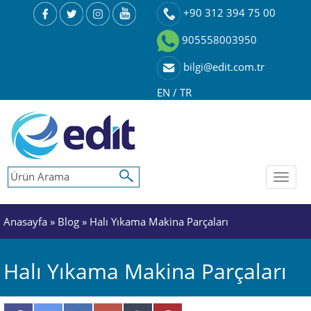
+90 312 394 75 00
905558003950
bilgi@edit.com.tr
EN
/
TR
Toggl
naviga
Anasayfa
»
Blog
» Halı Yıkama Makina Parçaları
Halı Yıkama Makina Parçaları