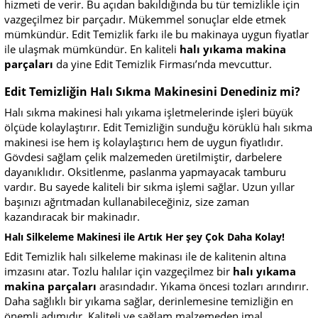
hizmeti de verir. Bu açıdan bakıldığında bu tür temizlikle için
vazgeçilmez bir parçadır. Mükemmel sonuçlar elde etmek
mümkündür. Edit Temizlik farkı ile bu makinaya uygun fiyatlar
ile ulaşmak mümkündür. En kaliteli
halı yıkama makina
parçaları
da yine Edit Temizlik Firması’nda mevcuttur.
Edit Temizliğin Halı Sıkma Makinesini Denediniz mi?
Halı sıkma makinesi halı yıkama işletmelerinde işleri büyük
ölçüde kolaylaştırır. Edit Temizliğin sunduğu körüklü halı sıkma
makinesi ise hem iş kolaylaştırıcı hem de uygun fiyatlıdır.
Gövdesi sağlam çelik malzemeden üretilmiştir, darbelere
dayanıklıdır. Oksitlenme, paslanma yapmayacak tamburu
vardır. Bu sayede kaliteli bir sıkma işlemi sağlar. Uzun yıllar
başınızı ağrıtmadan kullanabileceğiniz, size zaman
kazandıracak bir makinadır.
Halı Silkeleme Makinesi ile Artık Her şey Çok Daha Kolay!
Edit Temizlik halı silkeleme makinası ile de kalitenin altına
imzasını atar. Tozlu halılar için vazgeçilmez bir
halı yıkama
makina parçaları
arasındadır. Yıkama öncesi tozları arındırır.
Daha sağlıklı bir yıkama sağlar, derinlemesine temizliğin en
önemli adımıdır. Kaliteli ve sağlam malzemeden imal