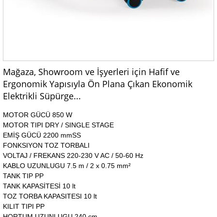
Mağaza, Showroom ve İşyerleri için Hafif ve
Ergonomik Yapısıyla Ön Plana Çıkan Ekonomik
Elektrikli Süpürge...
MOTOR GÜCÜ 850 W
MOTOR TIPI DRY / SINGLE STAGE
EMİŞ GÜCÜ 2200 mmSS
FONKSIYON TOZ TORBALI
VOLTAJ / FREKANS 220-230 V AC / 50-60 Hz
KABLO UZUNLUGU 7.5 m / 2 x 0.75 mm²
TANK TIP PP
TANK KAPASİTESİ 10 lt
TOZ TORBA KAPASITESI 10 lt
KILIT TIPI PP
HORTUM UZUNLUGU 240 cm