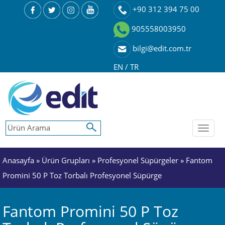
+90 312 394 75 00
905558003950
bilgi@edit.com.tr
EN
/
TR
Toggl
naviga
Anasayfa
»
Ürün Grupları
»
Profesyonel Süpürgeler
» Fantom
Promini 50 P Toz Torbalı Profesyonel Süpürge
Fantom Promini 50 P Toz