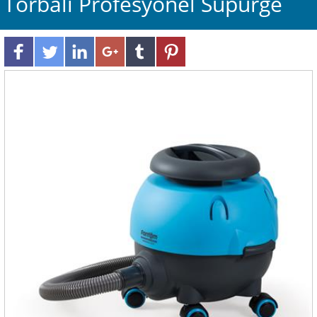
Torbalı Profesyonel Süpürge