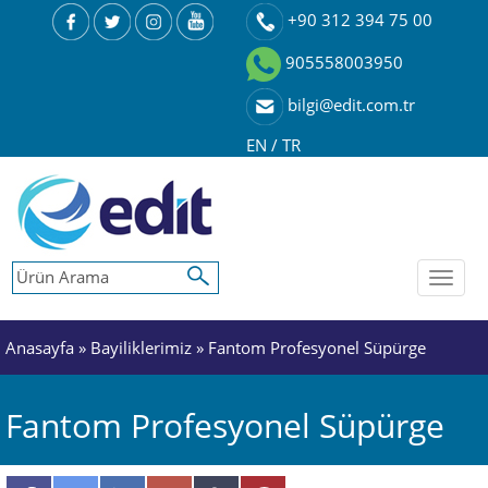
+90 312 394 75 00
905558003950
bilgi@edit.com.tr
EN
/
TR
Toggl
naviga
Anasayfa
»
Bayiliklerimiz
» Fantom Profesyonel Süpürge
Fantom Profesyonel Süpürge