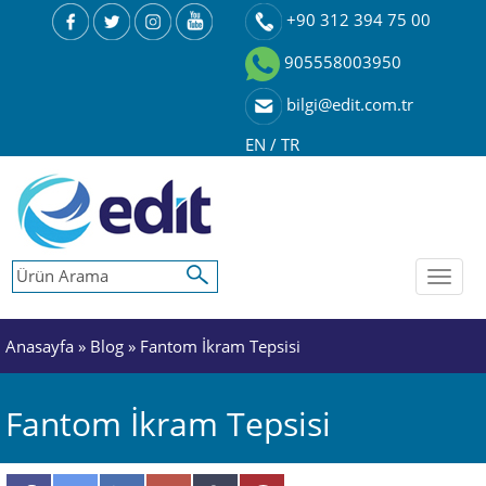
+90 312 394 75 00
905558003950
bilgi@edit.com.tr
EN
/
TR
Toggl
naviga
Anasayfa
»
Blog
» Fantom İkram Tepsisi
Fantom İkram Tepsisi