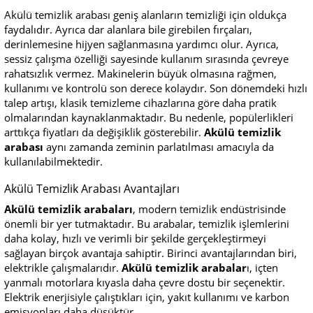
Akülü temizlik arabası geniş alanların temizliği için oldukça
faydalıdır. Ayrıca dar alanlara bile girebilen fırçaları,
derinlemesine hijyen sağlanmasına yardımcı olur. Ayrıca,
sessiz çalışma özelliği sayesinde kullanım sırasında çevreye
rahatsızlık vermez. Makinelerin büyük olmasına rağmen,
kullanımı ve kontrolü son derece kolaydır. Son dönemdeki hızlı
talep artışı, klasik temizleme cihazlarına göre daha pratik
olmalarından kaynaklanmaktadır. Bu nedenle, popülerlikleri
arttıkça fiyatları da değişiklik gösterebilir.
Akülü temizlik
arabası
aynı zamanda zeminin parlatılması amacıyla da
kullanılabilmektedir.
Akülü Temizlik Arabası Avantajları
Akülü temizlik arabaları
, modern temizlik endüstrisinde
önemli bir yer tutmaktadır. Bu arabalar, temizlik işlemlerini
daha kolay, hızlı ve verimli bir şekilde gerçekleştirmeyi
sağlayan birçok avantaja sahiptir. Birinci avantajlarından biri,
elektrikle çalışmalarıdır.
Akülü temizlik arabalar
ı, içten
yanmalı motorlara kıyasla daha çevre dostu bir seçenektir.
Elektrik enerjisiyle çalıştıkları için, yakıt kullanımı ve karbon
emisyonları daha düşüktür.