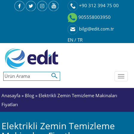
+90 312 394 75 00
905558003950
bilgi@edit.com.tr
EN
/
TR
Toggl
naviga
Anasayfa
»
Blog
» Elektrikli Zemin Temizleme Makinaları
Fiyatları
Elektrikli Zemin Temizleme