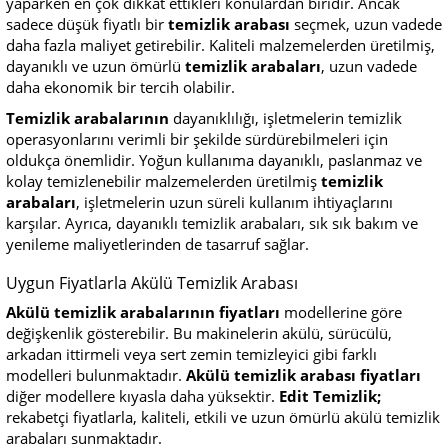
yaparken en çok dikkat ettikleri konulardan biridir. Ancak
sadece düşük fiyatlı bir
temizlik arabası
seçmek, uzun vadede
daha fazla maliyet getirebilir. Kaliteli malzemelerden üretilmiş,
dayanıklı ve uzun ömürlü
temizlik arabaları
, uzun vadede
daha ekonomik bir tercih olabilir.
Temizlik arabalarının
dayanıklılığı, işletmelerin temizlik
operasyonlarını verimli bir şekilde sürdürebilmeleri için
oldukça önemlidir. Yoğun kullanıma dayanıklı, paslanmaz ve
kolay temizlenebilir malzemelerden üretilmiş
temizlik
arabaları
, işletmelerin uzun süreli kullanım ihtiyaçlarını
karşılar. Ayrıca, dayanıklı temizlik arabaları, sık sık bakım ve
yenileme maliyetlerinden de tasarruf sağlar.
Uygun Fiyatlarla Akülü Temizlik Arabası
Akülü temizlik arabalarının fiyatları
modellerine göre
değişkenlik gösterebilir. Bu makinelerin akülü, sürücülü,
arkadan ittirmeli veya sert zemin temizleyici gibi farklı
modelleri bulunmaktadır.
Akülü temizlik arabası fiyatları
diğer modellere kıyasla daha yüksektir.
Edit Temizlik;
rekabetçi fiyatlarla, kaliteli, etkili ve uzun ömürlü akülü temizlik
arabaları sunmaktadır.