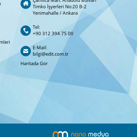
ı
Timko İşyerleri No:20 B-2
Yenimahalle / Ankara
Tel:
+90 312 394 75 00
mleri
E-Mail:
bilgi@edit.com.tr
Haritada Gör