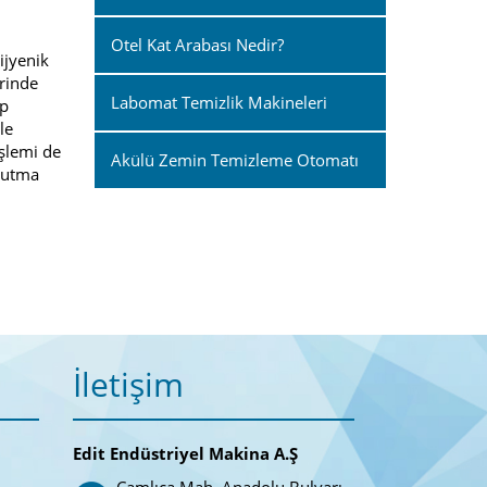
Otel Kat Arabası Nedir?
ijyenik
erinde
Labomat Temizlik Makineleri
ıp
le
işlemi de
Akülü Zemin Temizleme Otomatı
urutma
İletişim
Edit Endüstriyel Makina A.Ş
Çamlıca Mah. Anadolu Bulvarı