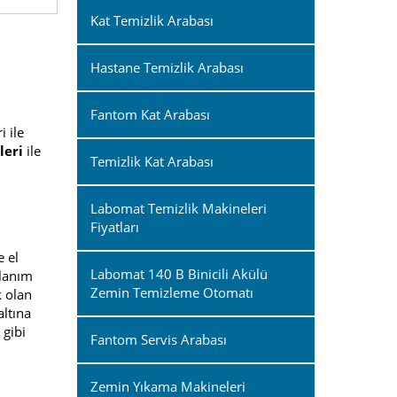
Kat Temizlik Arabası
Hastane Temizlik Arabası
Fantom Kat Arabası
i ile
leri
ile
Temizlik Kat Arabası
Labomat Temizlik Makineleri
Fiyatları
e el
Labomat 140 B Binicili Akülü
llanım
Zemin Temizleme Otomatı
 olan
altına
 gibi
Fantom Servis Arabası
Zemin Yıkama Makineleri