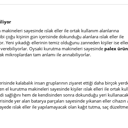
iliyor
akineleri sayesinde ıslak eller ile ortak kullanım alanlarına
 çoğu kişinin gün içerisinde dokunduğu alanlara ıslak eller ile
 Yeni yıkadığı ellerinin temiz olduğunu zanneden kişiler ise eller
 verebiliyorlar. Oysaki kurutma makineleri sayesinde
palex ürün
ak mikroplardan tam anlamı ile arınabiliyorlar.
erisinde kalabalık insan gruplarının ziyaret ettiği daha birçok yerd
n el kurutma makineleri sayesinde kişiler ıslak elleri ile ortak ku
i sağlığını hem de kendisinden sonra dokunduğu yeri kullanacak
erisinde yer alan batarya parçaları sayesinde yıkanan eller cihazın 
yede ıslak eller ile yapılamayacak olan kağıt tutma, saç düzeltme