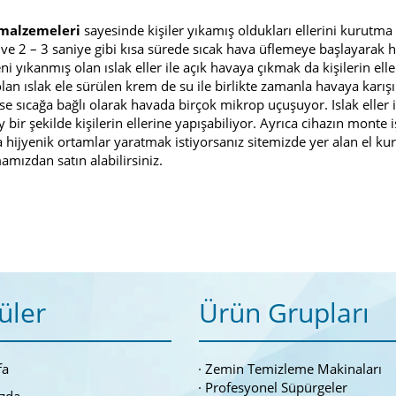
 malzemeleri
sayesinde kişiler yıkamış oldukları ellerini kurutma
 ve 2 – 3 saniye gibi kısa sürede sıcak hava üflemeye başlayarak h
eni yıkanmış olan ıslak eller ile açık havaya çıkmak da kişilerin ell
lan ıslak ele sürülen krem de su ile birlikte zamanla havaya karış
se sıcağa bağlı olarak havada birçok mikrop uçuşuyor. Islak eller i
bir şekilde kişilerin ellerine yapışabiliyor. Ayrıca cihazın monte 
a hijyenik ortamlar yaratmak istiyorsanız sitemizde yer alan el k
amızdan satın alabilirsiniz.
üler
Ürün Grupları
fa
Zemin Temizleme Makinaları
Profesyonel Süpürgeler
zda