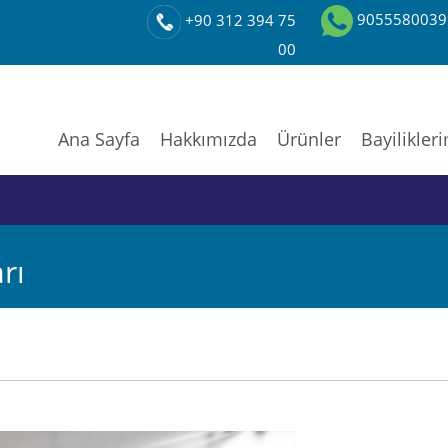
9055580039
+90 312 394 75
00
Ana Sayfa
Hakkımızda
Ürünler
Bayilikler
rı