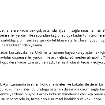
badethanelere kadar pek çok ortamda hijyenin sağlanmasına hizme
penserler yardımı ile sabundan kağıt havluya kadar tüm ürünlere 
şabildiği gibi insan sağlığını da tehlikeye atarlar. İnsan yoğunlu
i herkes tarafından yaşanır.
ızdan kurtulacaksınız. Ürünler tamamen hayatı kolaylaştırmak içi
avlular dispenserler yardımı ile artık elinizi sürmeden alınabilir. 
n köpüklere kadar tüm ürünleri Edit Temizlik olarak tedarik ediyor
ğil. Aynı zamanda üretilen koku makineleri ve kokular ile derin bir
en bu koku makineleri bulunduğu ortamın dizaynına uyum sağlarke
enize yardımcı oluyor. Carpex koku makinelerine oldukça önem v
Bu sebeptendir ki, firmaların kurumsal kimlikleri ile kokularını