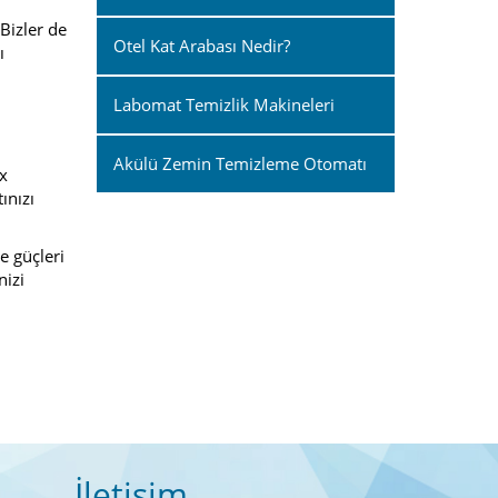
Bizler de
Otel Kat Arabası Nedir?
ı
Labomat Temizlik Makineleri
Akülü Zemin Temizleme Otomatı
ex
ınızı
e güçleri
nizi
İletişim