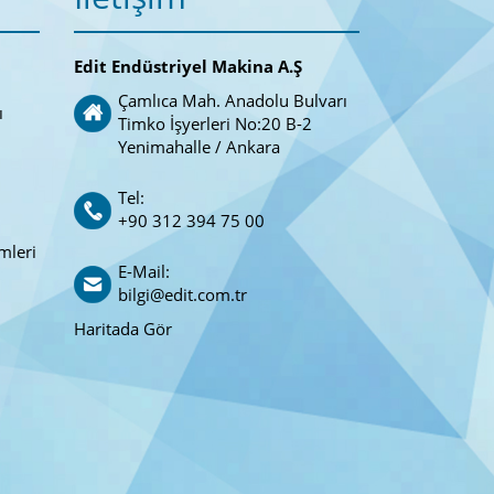
Edit Endüstriyel Makina A.Ş
Çamlıca Mah. Anadolu Bulvarı
ı
Timko İşyerleri No:20 B-2
Yenimahalle / Ankara
Tel:
+90 312 394 75 00
mleri
E-Mail:
bilgi@edit.com.tr
Haritada Gör