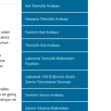
Kat Temizlik Arabası
Hastane Temizlik Arabası
t eden
Fantom Kat Arabası
eliniz
ğunun
Temizlik Kat Arabası
n
Labomat Temizlik Makineleri
Yine
Fiyatları
uz.
Labomat 140 B Binicili Akülü
Zemin Temizleme Otomatı
 nefes
n en geniş
Fantom Servis Arabası
eriyor ve
Zemin Yıkama Makineleri