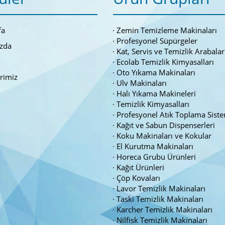
fa
Zemin Temizleme Makinaları
Profesyonel Süpürgeler
zda
Kat, Servis ve Temizlik Arabalar
Ecolab Temizlik Kimyasalları
Oto Yıkama Makinaları
erimiz
Ulv Makinaları
Halı Yıkama Makineleri
Temizlik Kimyasalları
Profesyonel Atık Toplama Siste
Kağıt ve Sabun Dispenserleri
Koku Makinaları ve Kokular
El Kurutma Makinaları
Horeca Grubu Ürünleri
Kağıt Ürünleri
Çöp Kovaları
Lavor Temizlik Makinaları
Taski Temizlik Makinaları
Karcher Temizlik Makinaları
Nilfisk Temizlik Makinaları