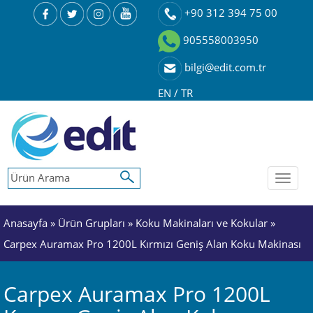
+90 312 394 75 00
905558003950
bilgi@edit.com.tr
EN
/
TR
Toggl
naviga
Anasayfa
»
Ürün Grupları
»
Koku Makinaları ve Kokular
»
Carpex Auramax Pro 1200L Kırmızı Geniş Alan Koku Makinası
Carpex Auramax Pro 1200L