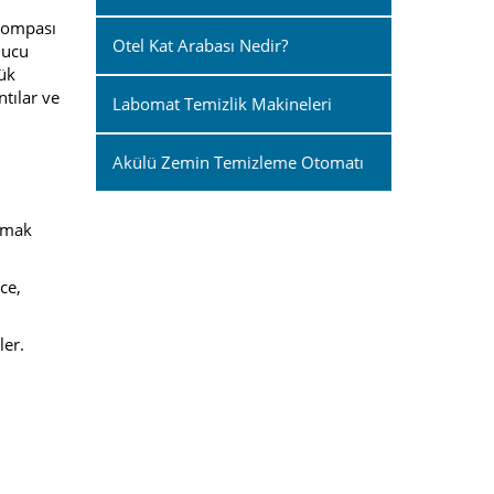
 pompası
Otel Kat Arabası Nedir?
 ucu
yük
tılar ve
Labomat Temizlik Makineleri
Akülü Zemin Temizleme Otomatı
apmak
ce,
ler.