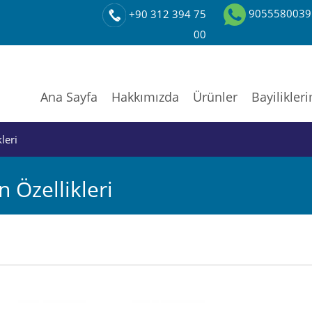
9055580039
+90 312 394 75
00
Ana Sayfa
Hakkımızda
Ürünler
Bayilikler
leri
 Özellikleri