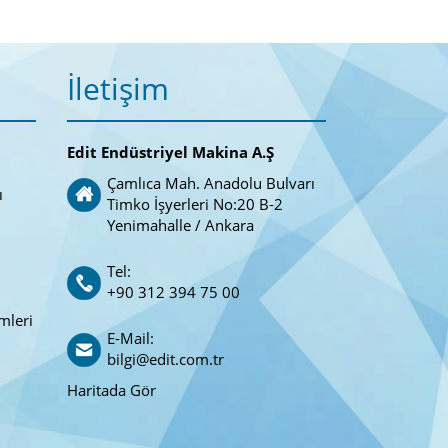
İletişim
Edit Endüstriyel Makina A.Ş
Çamlıca Mah. Anadolu Bulvarı
ı
Timko İşyerleri No:20 B-2
Yenimahalle / Ankara
Tel:
+90 312 394 75 00
mleri
E-Mail:
bilgi@edit.com.tr
Haritada Gör