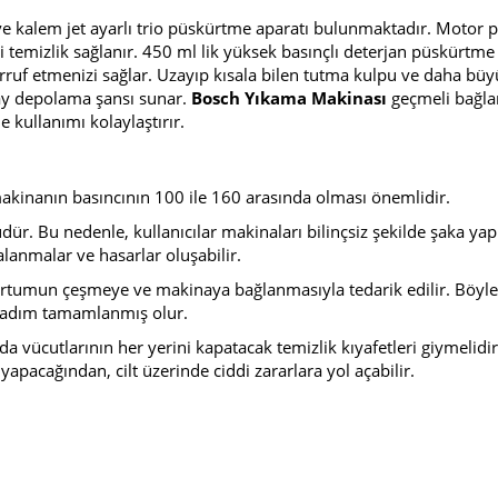
t ve kalem jet ayarlı trio püskürtme aparatı bulunmaktadır. Motor
i temizlik sağlanır. 450 ml lik yüksek basınçlı deterjan püskürtme
rruf etmenizi sağlar. Uzayıp kısala bilen tutma kulpu ve daha bü
olay depolama şansı sunar.
Bosch Yıkama Makinası
geçmeli bağlan
e kullanımı kolaylaştırır.
makinanın basıncının 100 ile 160 arasında olması önemlidir.
r. Bu nedenle, kullanıcılar makinaları bilinçsiz şekilde şaka y
lanmalar ve hasarlar oluşabilir.
hortumun çeşmeye ve makinaya bağlanmasıyla tedarik edilir. Böyle
ilk adım tamamlanmış olur.
ada vücutlarının her yerini kapatacak temizlik kıyafetleri giymelidir
apacağından, cilt üzerinde ciddi zararlara yol açabilir.