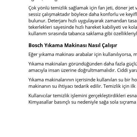
Çok yönlü temizlik sağlamak için fan jeti, döner je
sessiz çalışmaktadır böylece daha konforlu ve keyifl
bulunur. Deterjanı hızlı uygulayarak zamandan tasa
tekerlekleri sayesinde hızlı hareket kabiliyeti ve k
kullanım sırasında tabanca saklama gibi özellikleriyl
Bosch Yıkama Makinası Nasıl Çalışır
Eğer yıkama makinası arabalar için kullanılıyorsa, 
Yıkama makinaları göründüğünden daha fazla güçlüdü
amacıyla insan üzerine doğrultmamalıdır. Ciddi yara
Yıkama makinalarının içerisinde kullanılan su bir 
makinanın su ihtiyacı tedarik edilir. Temizlik için 
Kullanıcılar temizlik işlemini gerçekleştirdikleri esn
Kimyasallar basınçlı su nedeniyle sağa sola sıçrama y