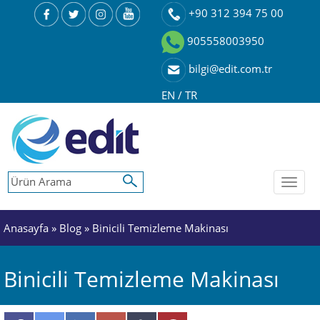
+90 312 394 75 00
905558003950
bilgi@edit.com.tr
EN
/
TR
Toggl
naviga
Anasayfa
»
Blog
» Binicili Temizleme Makinası
Binicili Temizleme Makinası