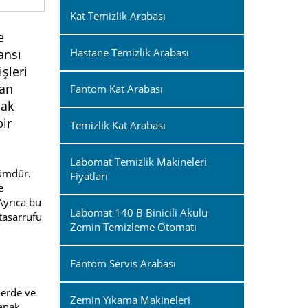
Kat Temizlik Arabası
e
Hastane Temizlik Arabası
ansı
şleri
lan
Fantom Kat Arabası
mak
bir
Temizlik Kat Arabası
Labomat Temizlik Makineleri
zümdür.
Fiyatları
e
 Ayrıca bu
Labomat 140 B Binicili Akülü
tasarrufu
Zemin Temizleme Otomatı
Fantom Servis Arabası
lerde ve
Zemin Yıkama Makineleri
lanak