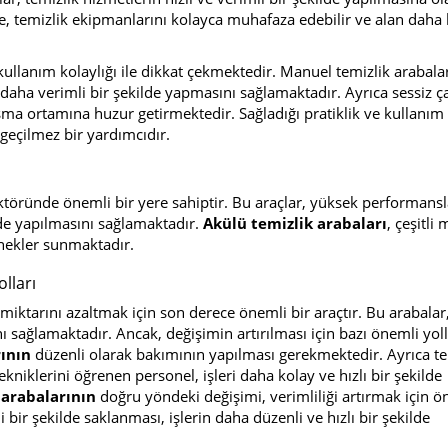
, temizlik ekipmanlarını kolayca muhafaza edebilir ve alan daha 
kullanım kolaylığı ile dikkat çekmektedir. Manuel temizlik arabala
ini daha verimli bir şekilde yapmasını sağlamaktadır. Ayrıca sessiz 
şma ortamına huzur getirmektedir. Sağladığı pratiklik ve kullanım 
zgeçilmez bir yardımcıdır.
töründe önemli bir yere sahiptir. Bu araçlar, yüksek performansl
ilde yapılmasını sağlamaktadır.
Akülü temizlik arabaları
, çeşitli
nekler sunmaktadır.
olları
ş miktarını azaltmak için son derece önemli bir araçtır. Bu arabalar
ını sağlamaktadır. Ancak, değişimin artırılması için bazı önemli yol
rının
düzenli olarak bakımının yapılması gerekmektedir. Ayrıca te
niklerini öğrenen personel, işleri daha kolay ve hızlı bir şekilde
 arabalarının
doğru yöndeki değişimi, verimliliği artırmak için ö
 bir şekilde saklanması, işlerin daha düzenli ve hızlı bir şekilde