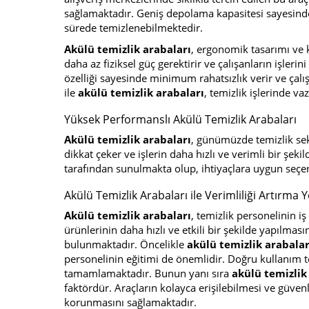
sağlamaktadır. Geniş depolama kapasitesi sayesinde
sürede temizlenebilmektedir.
Akülü temizlik arabaları
, ergonomik tasarımı ve 
daha az fiziksel güç gerektirir ve çalışanların işler
özelliği sayesinde minimum rahatsızlık verir ve çalı
ile
akülü temizlik arabaları
, temizlik işlerinde va
Yüksek Performanslı Akülü Temizlik Arabaları
Akülü temizlik arabaları
, günümüzde temizlik sek
dikkat çeker ve işlerin daha hızlı ve verimli bir şek
tarafından sunulmakta olup, ihtiyaçlara uygun seçe
Akülü Temizlik Arabaları ile Verimliliği Artırma Y
Akülü temizlik arabaları
, temizlik personelinin i
ürünlerinin daha hızlı ve etkili bir şekilde yapılmas
bulunmaktadır. Öncelikle
akülü temizlik arabala
personelinin eğitimi de önemlidir. Doğru kullanım tek
tamamlamaktadır. Bunun yanı sıra
akülü temizlik
faktördür. Araçların kolayca erişilebilmesi ve güvenli
korunmasını sağlamaktadır.