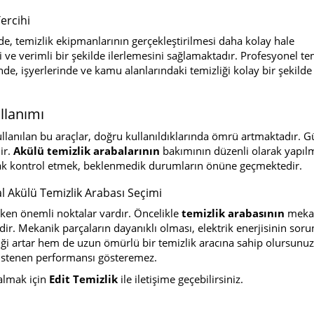
ercihi
de, temizlik ekipmanlarının gerçekleştirilmesi daha kolay hale
 ve verimli bir şekilde ilerlemesini sağlamaktadır. Profesyonel tem
de, işyerlerinde ve kamu alanlarındaki temizliği kolay bir şekil
llanımı
kullanılan bu araçlar, doğru kullanıldıklarında ömrü artmaktadır. G
ir.
Akülü temizlik arabalarının
bakımının düzenli olarak yapıl
larak kontrol etmek, beklenmedik durumların önüne geçmektedir.
al Akülü Temizlik Arabası Seçimi
ken önemli noktalar vardır. Öncelikle
temizlik arabasının
mekan
lidir. Mekanik parçaların dayanıklı olması, elektrik enerjisinin sor
iği artar hem de uzun ömürlü bir temizlik aracına sahip olursunu
istenen performansı gösteremez.
almak için
Edit Temizlik
ile iletişime geçebilirsiniz.