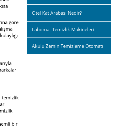
kısa
Otel Kat Arabası Nedir?
rına göre
çalışma
Labomat Temizlik Makineleri
kolaylığı
Akülü Zemin Temizleme Otomatı
arıyla
 markalar
, temizlik
lar
mizlik
nemli bir