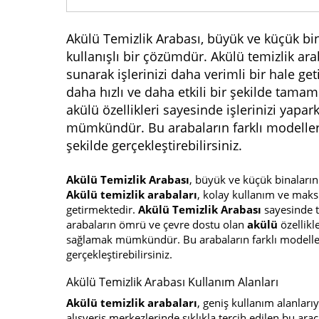
Akülü Temizlik Arabası, büyük ve küçük bina
kullanışlı bir çözümdür. Akülü temizlik a
sunarak işlerinizi daha verimli bir hale ge
daha hızlı ve daha etkili bir şekilde tama
akülü özellikleri sayesinde işlerinizi yap
mümkündür. Bu arabaların farklı modelleri ve
şekilde gerçekleştirebilirsiniz.
Akülü Temizlik Arabası
, büyük ve küçük binaların 
Akülü temizlik arabaları
, kolay kullanım ve maks
getirmektedir.
Akülü Temizlik Arabası
sayesinde te
arabaların ömrü ve çevre dostu olan
akülü
özellikl
sağlamak mümkündür. Bu arabaların farklı modelleri ve
gerçekleştirebilirsiniz.
Akülü Temizlik Arabası Kullanım Alanları
Akülü temizlik arabaları
, geniş kullanım alanları
alışveriş merkezlerinde sıklıkla tercih edilen bu araç