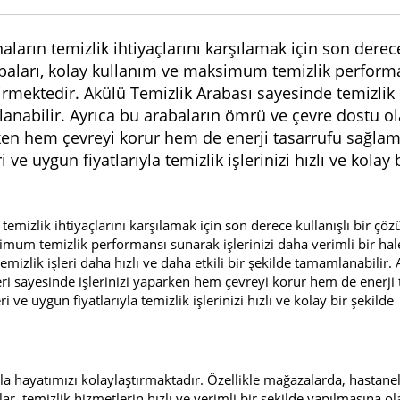
ların temizlik ihtiyaçlarını karşılamak için son derec
rabaları, kolay kullanım ve maksimum temizlik perform
tirmektedir. Akülü Temizlik Arabası sayesinde temizlik i
mlanabilir. Ayrıca bu arabaların ömrü ve çevre dostu o
arken hem çevreyi korur hem de enerji tasarrufu sağla
 uygun fiyatlarıyla temizlik işlerinizi hızlı ve kolay 
temizlik ihtiyaçlarını karşılamak için son derece kullanışlı bir çö
imum temizlik performansı sunarak işlerinizi daha verimli bir hal
mizlik işleri daha hızlı ve daha etkili bir şekilde tamamlanabilir.
eri sayesinde işlerinizi yaparken hem çevreyi korur hem de enerji 
 uygun fiyatlarıyla temizlik işlerinizi hızlı ve kolay bir şekilde
yla hayatımızı kolaylaştırmaktadır. Özellikle mağazalarda, hastane
lar, temizlik hizmetlerin hızlı ve verimli bir şekilde yapılmasına o