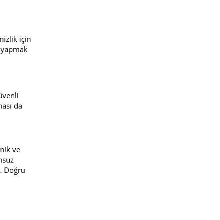
izlik için
de yapmak
üvenli
ması da
ik ve
unsuz
z. Doğru