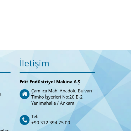
İletişim
Edit Endüstriyel Makina A.Ş
Çamlıca Mah. Anadolu Bulvarı
ı
Timko İşyerleri No:20 B-2
Yenimahalle / Ankara
Tel:
+90 312 394 75 00
mleri