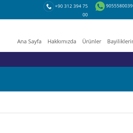
9055580039
+90 312 394 75
00
Ana Sayfa
Hakkımızda
Ürünler
Bayilikler