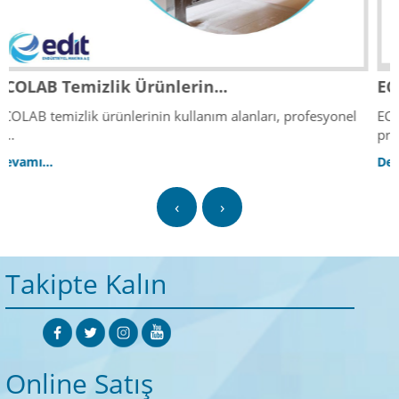
ECOLAB Temizlik Ürünlerin...
yonel
ECOLAB temizlik ürünlerinin fiyatları 2025 yılında,
profesyo...
Devamı...
‹
›
Takipte Kalın
Online Satış